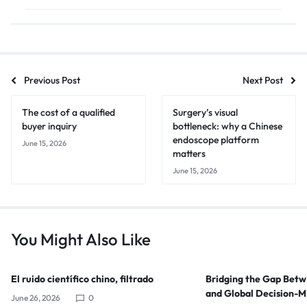
Previous Post
Next Post
The cost of a qualified
Surgery’s visual
buyer inquiry
bottleneck: why a Chinese
endoscope platform
June 15, 2026
matters
June 15, 2026
You Might Also Like
El ruido científico chino, filtrado
Bridging the Gap Bet
and Global Decision-
June 26, 2026
0