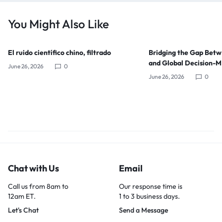
You Might Also Like
El ruido científico chino, filtrado
Bridging the Gap Bet
and Global Decision-
June 26, 2026
0
June 26, 2026
0
Chat with Us
Email
Call us from 8am to
Our response time is
12am ET.
1 to 3 business days.
Let's Chat
Send a Message