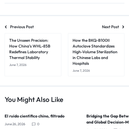
Previous Post
Next Post
The Unseen Precision:
How the BKQ-B100II
How China’s WHL-85B
Autoclave Standardizes
Redefines Laboratory
High-Volume Sterilization
Thermal Stability
in Chinese Labs and
Hospitals
June 7, 2026
June 7, 2026
You Might Also Like
El ruido científico chino, filtrado
Bridging the Gap Bet
and Global Decision-
June 26, 2026
0