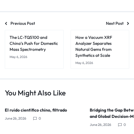
Previous Post
Next Post
The LC-TQ5100 and
How a Vacuum XRF
China’s Push for Domestic
Analyzer Separates
Mass Spectrometry
Natural Gems from
Synthetics at Scale
May 6, 2026
May 6, 2026
You Might Also Like
El ruido científico chino, filtrado
Bridging the Gap Bet
and Global Decision-
June 26, 2026
0
June 26, 2026
0