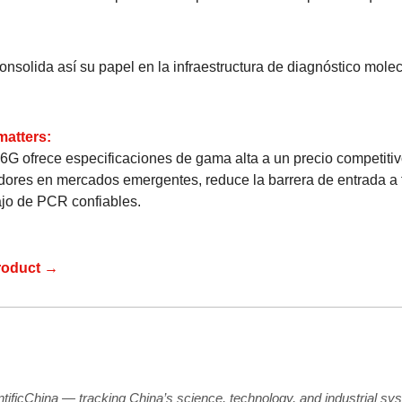
onsolida así su papel en la infraestructura de diagnóstico molec
matters:
6G ofrece especificaciones de gama alta a un precio competitiv
ores en mercados emergentes, reduce la barrera de entrada a f
ajo de PCR confiables.
roduct →
ntificChina — tracking China’s science, technology, and industrial sy