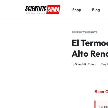
Shop
Blog
SCIENTIFICCHINA.COM
ELEVATING
SCIENCE,
PRODUCT INSIGHTS
BENEFITING
El Termo
MANKIND.
Alto Ren
By
Scientific China
May 1
Bioer 
La pr