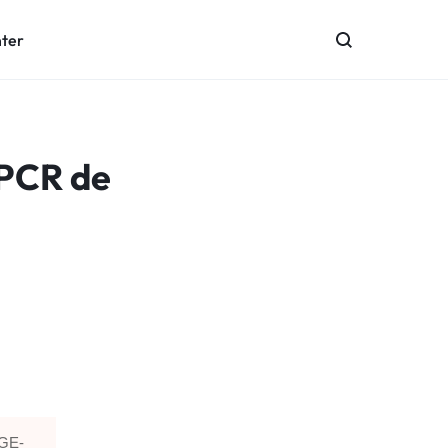
nter
 PCR de
 GE-