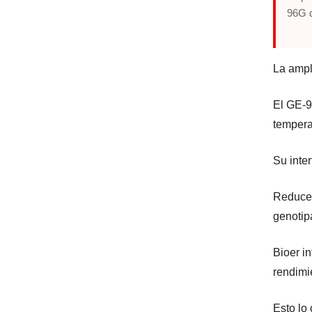
96G d
La ampl
El GE-9
tempera
Su inter
Reduce 
genotip
Bioer i
rendimi
Esto lo