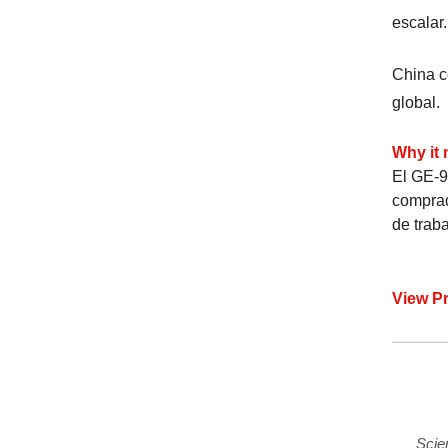
escalar.
China c
global.
Why it 
El GE-9
comprad
de trab
View P
Scie