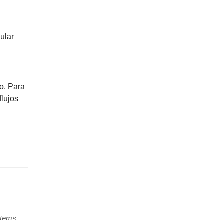
ular
o. Para
lujos
stems