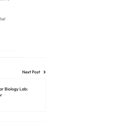
bal
Next Post
ar Biology Lab:
er