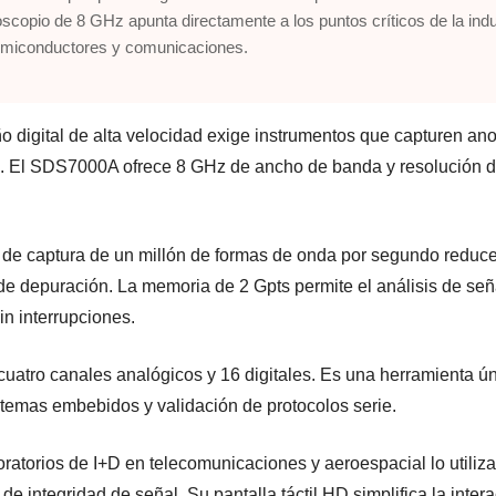
oscopio de 8 GHz apunta directamente a los puntos críticos de la indu
emiconductores y comunicaciones.
ño digital de alta velocidad exige instrumentos que capturen an
. El SDS7000A ofrece 8 GHz de ancho de banda y resolución 
 de captura de un millón de formas de onda por segundo reduce
de depuración. La memoria de 2 Gpts permite el análisis de señ
in interrupciones.
 cuatro canales analógicos y 16 digitales. Es una herramienta ú
stemas embebidos y validación de protocolos serie.
oratorios de I+D en telecomunicaciones y aeroespacial lo utiliz
 de integridad de señal. Su pantalla táctil HD simplifica la inter