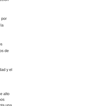
 por
 la
os
os de
dad y el
e alto
nos
nta una