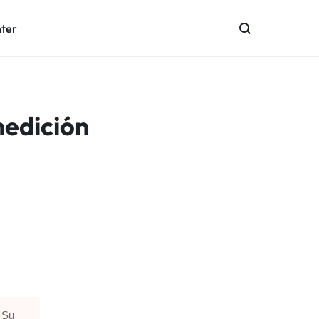
nter
medición
 Su