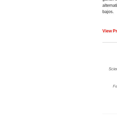
alterna
bajos.
View P
Scie
Fo