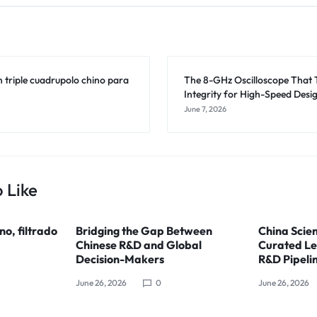
n triple cuadrupolo chino para
The 8-GHz Oscilloscope That 
Integrity for High-Speed Desi
June 7, 2026
 Like
ino, filtrado
Bridging the Gap Between
China Scien
Chinese R&D and Global
Curated Le
Decision-Makers
R&D Pipeli
June 26, 2026
0
June 26, 2026