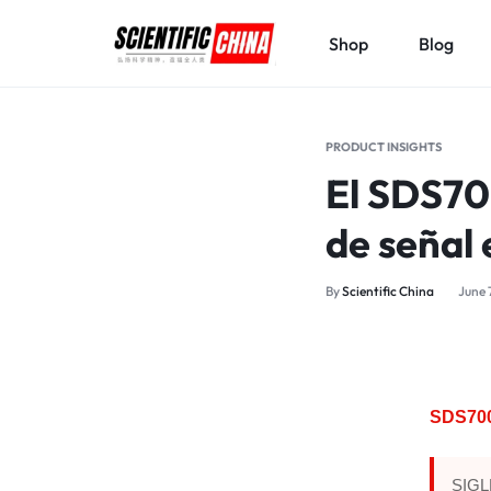
Shop
Blog
SCIENTIFICCHINA.COM
ELEVATING
SCIENCE,
PRODUCT INSIGHTS
BENEFITING
El SDS70
MANKIND.
de señal 
By
Scientific China
June 
SDS700
SIGLE