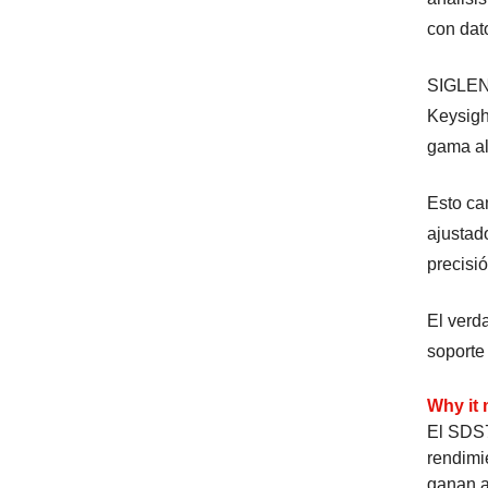
con dat
SIGLENT
Keysigh
gama al
Esto ca
ajustad
precisió
El verda
soporte 
Why it 
El SDS7
rendimi
ganan a