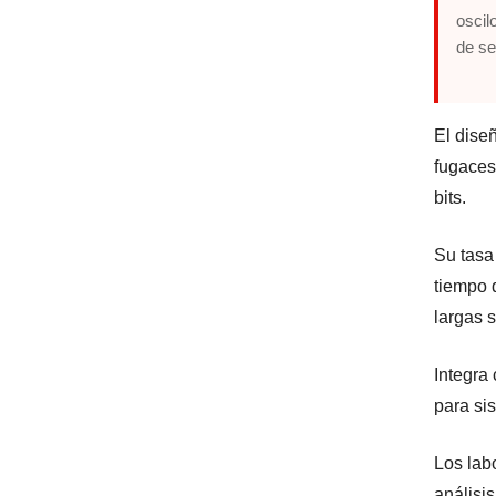
oscil
de s
El dise
fugaces
bits.
Su tasa
tiempo 
largas s
Integra
para si
Los lab
análisis