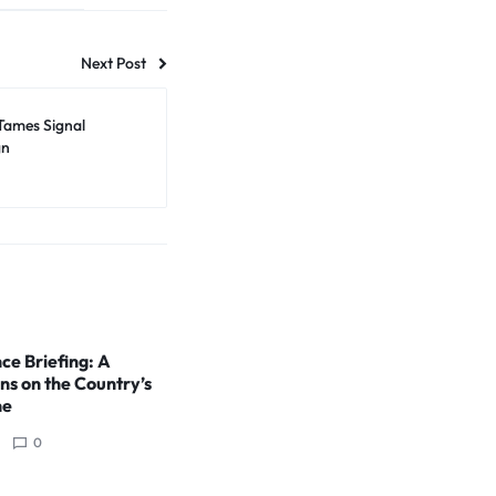
Next Post
Tames Signal
gn
ce Briefing: A
ns on the Country’s
ne
0