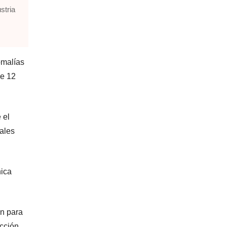
stria
omalías
de 12
 el
ales
nica
an para
acción