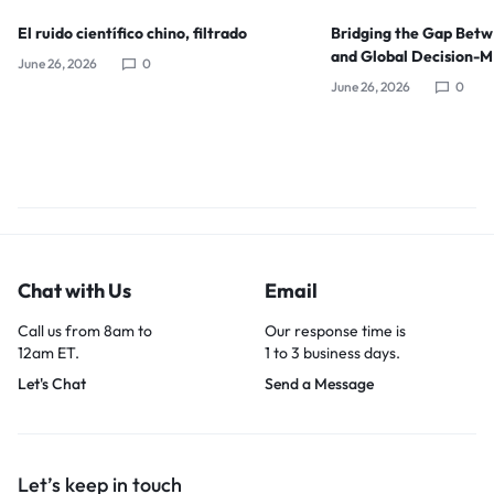
El ruido científico chino, filtrado
Bridging the Gap Bet
and Global Decision-
June 26, 2026
0
June 26, 2026
0
Chat with Us
Email
Call us from 8am to
Our response time is
12am ET.
1 to 3 business days.
Let's Chat
Send a Message
Let’s keep in touch