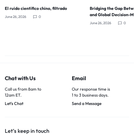
El ruido científico chino, filtrado
Bridging the Gap Bet
and Global Decision-
June 26, 2026
0
June 26, 2026
0
Chat with Us
Email
Call us from 8am to
Our response time is
12am ET.
1 to 3 business days.
Let's Chat
Send a Message
Let’s keep in touch