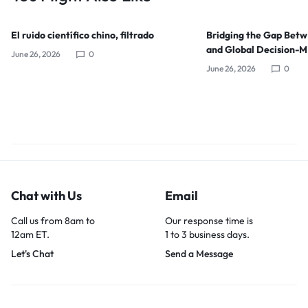
El ruido científico chino, filtrado
Bridging the Gap Bet
and Global Decision-
June 26, 2026
0
June 26, 2026
0
Chat with Us
Email
Call us from 8am to
Our response time is
12am ET.
1 to 3 business days.
Let's Chat
Send a Message