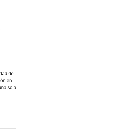
e
idad de
ión en
 una sola