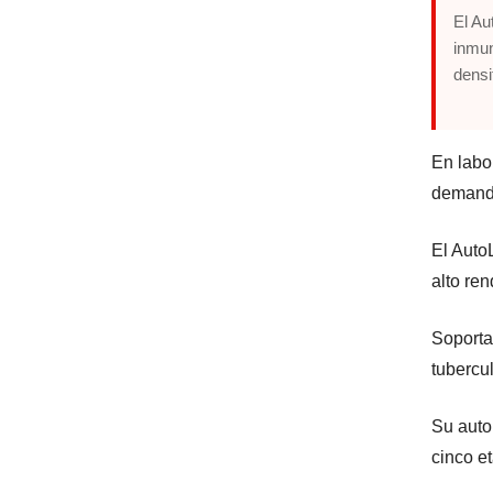
El Au
inmun
densi
En labor
demand
El Auto
alto re
Soporta
tubercul
Su auto
cinco e