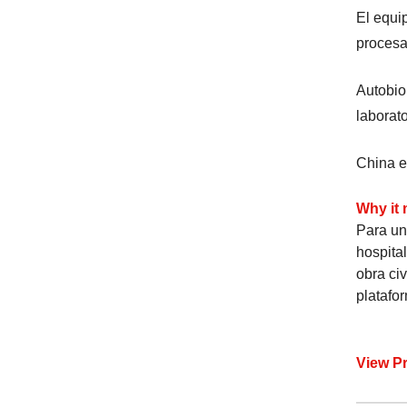
El equi
procesa
Autobio
laborat
China es
Why it 
Para un
hospita
obra civ
platafo
View P