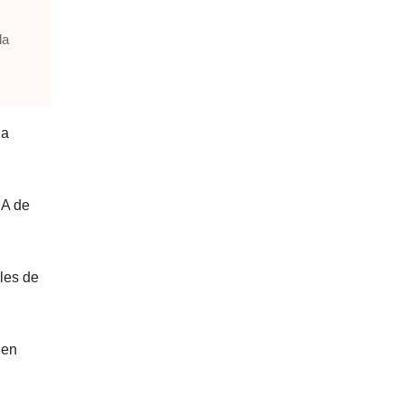
la
la
IA de
les de
 en