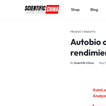
Shop
Blog
SCIENTIFICCHINA.COM
ELEVATING
SCIENCE,
PRODUCT INSIGHTS
BENEFITING
Autobio c
MANKIND.
rendimie
By
Scientific China
May 5
AutoLu
Analyze