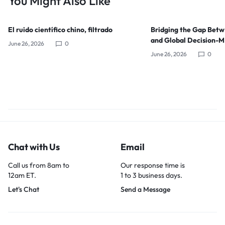
You Might Also Like
El ruido científico chino, filtrado
Bridging the Gap Bet
and Global Decision-
June 26, 2026
0
June 26, 2026
0
Chat with Us
Email
Call us from 8am to
Our response time is
12am ET.
1 to 3 business days.
Let's Chat
Send a Message