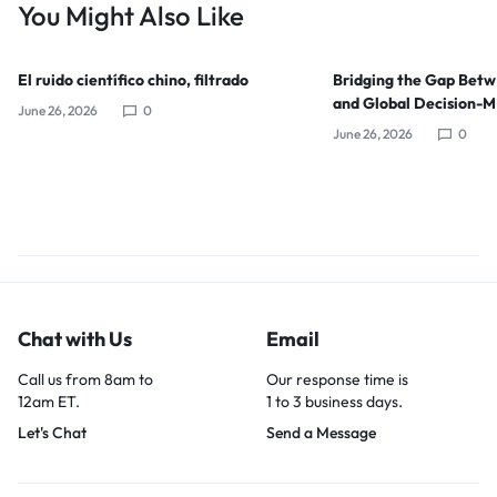
You Might Also Like
El ruido científico chino, filtrado
Bridging the Gap Bet
and Global Decision-
June 26, 2026
0
June 26, 2026
0
Chat with Us
Email
Call us from 8am to
Our response time is
12am ET.
1 to 3 business days.
Let's Chat
Send a Message