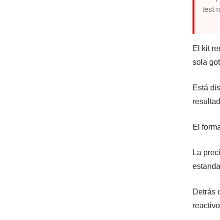
test 
El kit 
sola go
Está di
resulta
El forma
La prec
estanda
Detrás 
reactivo