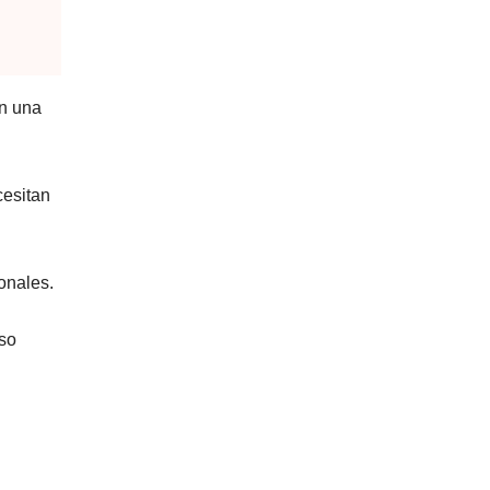
on una
cesitan
ionales.
eso