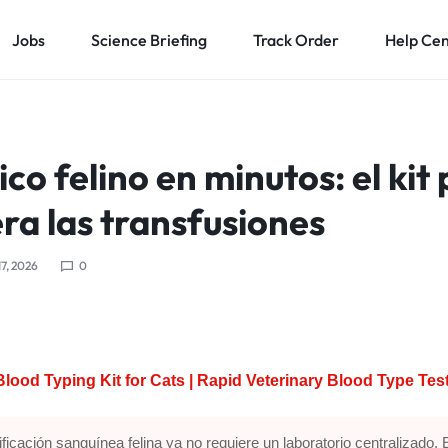
Jobs
Science Briefing
Track Order
Help Ce
co felino en minutos: el kit 
ra las transfusiones
17, 2026
0
Blood Typing Kit for Cats | Rapid Veterinary Blood Type Tes
pificación sanguínea felina ya no requiere un laboratorio centralizado. 