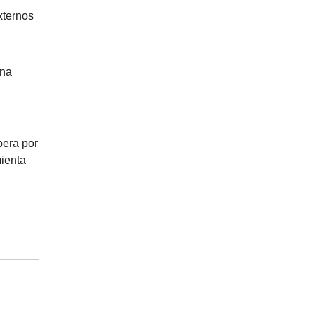
xternos
una
pera por
mienta