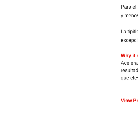
Para el
y menos
La tipif
excepci
Why it 
Acelera
resulta
que ele
View P