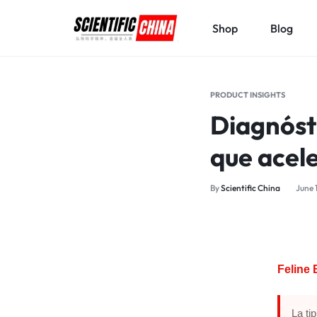
Shop
Blog
SCIENTIFICCHINA.COM
ELEVATING
SCIENCE,
PRODUCT INSIGHTS
BENEFITING
Diagnósti
MANKIND.
que acele
By
Scientific China
June 
Feline 
La ti