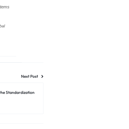
stems
bal
Next Post
the Standardization